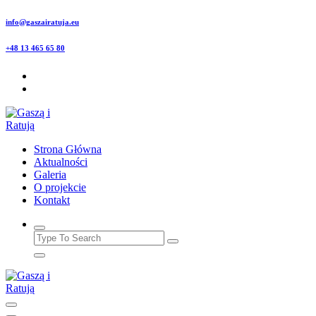
Skip
info@gaszairatuja.eu
to
content
+48 13 465 65 80
Strona Główna
Aktualności
Galeria
O projekcie
Kontakt