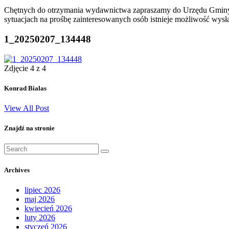
Chętnych do otrzymania wydawnictwa zapraszamy do Urzędu Gminy
sytuacjach na prośbę zainteresowanych osób istnieje możliwość wysła
1_20250207_134448
Zdjęcie 4 z 4
Konrad Bialas
View All Post
Znajdź na stronie
Search
for:
Archives
lipiec 2026
maj 2026
kwiecień 2026
luty 2026
styczeń 2026