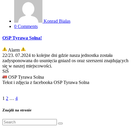
Konrad Bialas
0 Comments
OSP Tyrawa Solna!
Alarm
22/23. 07.2024 to kolejne dni gdzie nasza jednostka została
zadysponowana do usunięcia gniazd os oraz szerszeni znajdujących
się w naszej miejscowości.
SiŚ
OSP Tyrawa Solna
Tekst i zdjęcia z facebooka OSP Tyrawa Solna
Stronicowanie
1
2
…
4
wpisów
Znajdź na stronie
Search
for: