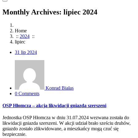
Monthly Archives: lipiec 2024
Home
::
2024
::
lipiec
31
lip 2024
Konrad Bialas
0 Comments
OSP Hłomcza – akcja likwidacji gniazda szerszeni
Jednostka OSP Hłomcza w dniu 31.07.2024 wezwana została do
likwidacji gniazda szerszeni. W akcji udział brało sześciu druhów,
gniazdo zostało zlikwidowane, a mieszkańcy mogą czuć się
bezpiecznie.