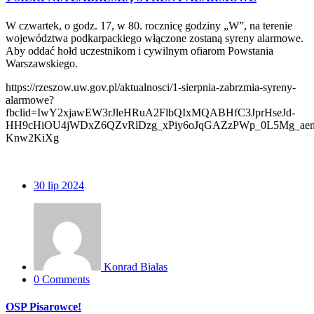
W czwartek, o godz. 17, w 80. rocznicę godziny „W”, na terenie
województwa podkarpackiego włączone zostaną syreny alarmowe.
Aby oddać hołd uczestnikom i cywilnym ofiarom Powstania
Warszawskiego.
https://rzeszow.uw.gov.pl/aktualnosci/1-sierpnia-zabrzmia-syreny-
alarmowe?
fbclid=IwY2xjawEW3rJleHRuA2FlbQIxMQABHfC3JprHseJd-
HH9cHiOU4jWDxZ6QZvRlDzg_xPiy6oJqGAZzPWp_0L5Mg_aem
Knw2KiXg
30
lip 2024
Konrad Bialas
0 Comments
OSP Pisarowce!