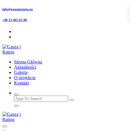
Skip
info@gaszairatuja.eu
to
content
+48 13 465 65 80
Strona Główna
Aktualności
Galeria
O projekcie
Kontakt